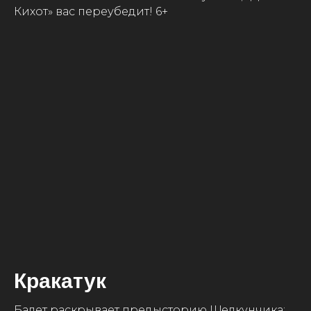
Кихот» вас переубедит! 6+
Кракатук
Балет раскрывает предысторию Щелкунчика: